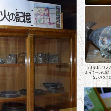
↑【左上：猛火
よって一つの塊と
ないガラス