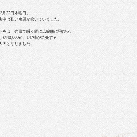
】
)12月22日木曜日。
街中は強い南風が吹いていました。
た炎は、強風で瞬く間に広範囲に飛び火。
約40,000㎡、147棟が焼失する
大火となりました。