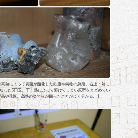
の高熱によって表面が酸化した鉄瓶や鋳物の急須。右上：熱に
なった5円玉。下：熱によって溶けてしまい原型をとどめてい
製品や花瓶。高熱の炎で火が回ったことがよく分かる。】