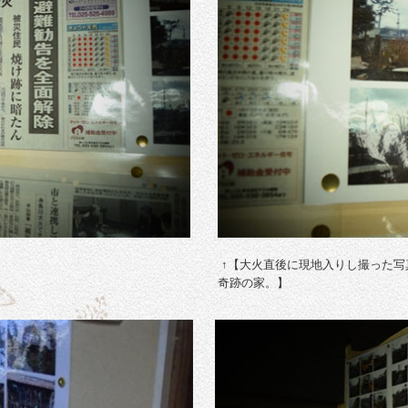
↑【大火直後に現地入りし撮った写
奇跡の家。】