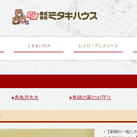
ミタキハウス
レトロ・アンティーク
なないろのちいさいおうち
次世代の家造り規格型住宅プラン
注文住宅 施工例
古民家再生住宅 施工例
便利屋
リフォーム
介護福祉部門
トップヒートバリアー
薪ストーブ・奴奈姫杉
補助金制度
太陽光発電
糸魚川大火・お守り
クラウドファンディングについて
レトロ＊アンティーク
▸糸魚川大火
▸奇跡の家のお守り
～
↑【新聞の一面に