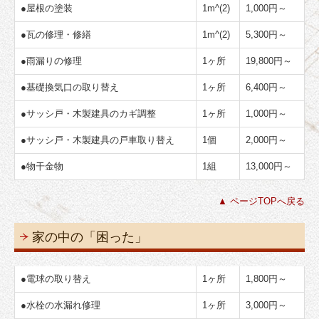
●
屋根の塗装
1m^(2)
1,000円～
●
瓦の修理・修繕
1m^(2)
5,300円～
●
雨漏りの修理
1ヶ所
19,800円～
●
基礎換気口の取り替え
1ヶ所
6,400円～
●
サッシ戸・木製建具のカギ調整
1ヶ所
1,000円～
●
サッシ戸・木製建具の戸車取り替え
1個
2,000円～
●
物干金物
1組
13,000円～
▲ ページTOPへ戻る
家の中の「困った」
●
電球の取り替え
1ヶ所
1,800円～
●
水栓の水漏れ修理
1ヶ所
3,000円～