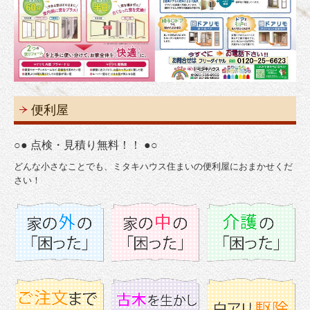
古民家再生住宅 施工例
便利屋
リフォーム
介護福祉部門
便利屋
トップヒートバリアー
薪ストーブ・奴奈姫杉
○● 点検・見積り無料！！ ●○
どんな小さなことでも、ミタキハウス住まいの便利屋におまかせくだ
補助金制度
さい！
太陽光発電
糸魚川大火・お守り
クラウドファンディングについて
レトロ・アンティーク