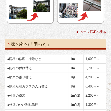
▲ ページTOPへ戻る
家の外の「困った」
●
雨樋の修理・掃除など
1m
1,000円～
●
雨樋の付け替え
1m
2,700円～
●
網戸の張り替え
1枚
4,200円～
●
割れた窓ガラスの入れ替え
1枚
6,400円～
●
外壁の塗装
1m^(2)
2,200円～
●
外壁のひび割れ修理
1m^(2)
1,300円～