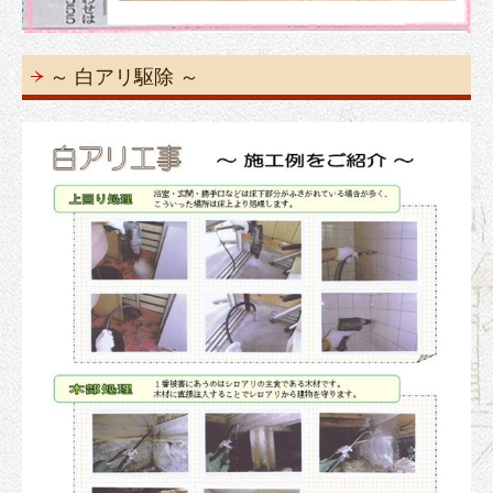
～ 白アリ駆除 ～