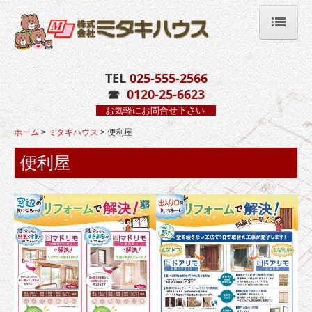
ホーム
TEL
025-555-2566
☎
0120-25-6623
会社案内
お気軽にお問合せ下さい
ミニブログ
ホーム
ミタキハウス
便利屋
便利屋
本物の職人
ミタキハウス
なないろのちいさいおうち
次世代の家造り規格型住宅プラン
注文住宅 施工例